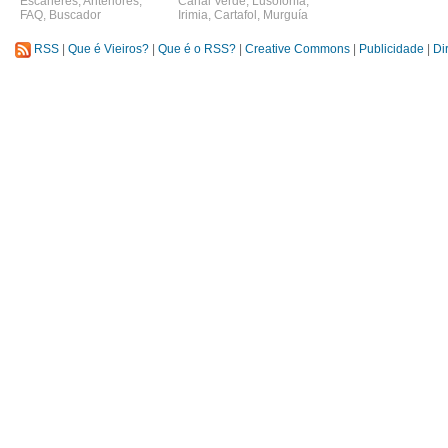
Escáneres
,
Anteriores
,
Canal Verde
,
Lusofonía
,
FAQ
,
Buscador
Irimia
,
Cartafol
,
Murguía
RSS
|
Que é Vieiros?
|
Que é o RSS?
|
Creative Commons
|
Publicidade
|
Di