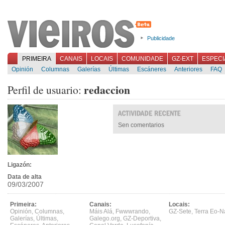
Publicidade
PRIMEIRA
CANAIS
LOCAIS
COMUNIDADE
GZ-EXT
ESPECI
Opinión
Columnas
Galerías
Últimas
Escáneres
Anteriores
FAQ
redaccion
Perfil de usuario:
Sen comentarios
Ligazón:
Data de alta
09/03/2007
Primeira:
Canais:
Locais:
Opinión
,
Columnas
,
Máis Alá
,
Fwwwrando
,
GZ-Sete
,
Terra Eo-N
Galerías
,
Últimas
,
Galego.org
,
GZ-Deportiva
,