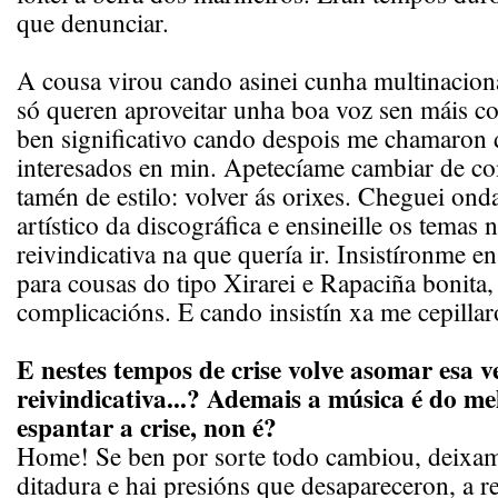
que denunciar.
A cousa virou cando asinei cunha multinaciona
só queren aproveitar unha boa voz sen máis c
ben significativo cando despois me chamaro
interesados en min. Apetecíame cambiar de c
tamén de estilo: volver ás orixes. Cheguei onda
artístico da discográfica e ensineille os temas n
reivindicativa na que quería ir. Insistíronme 
para cousas do tipo Xirarei e Rapaciña bonita,
complicacións. E cando insistín xa me cepillaro
E nestes tempos de crise volve asomar esa v
reivindicativa...? Ademais a música é do me
espantar a crise, non é?
Home! Se ben por sorte todo cambiou, deixam
ditadura e hai presións que desapareceron, a r