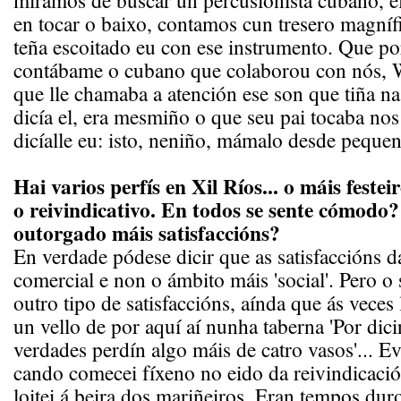
miramos de buscar un percusionista cubano, e
en tocar o baixo, contamos cun tresero magníf
teña escoitado eu con ese instrumento. Que po
contábame o cubano que colaborou con nós, 
que lle chamaba a atención ese son que tiña n
dicía el, era mesmiño o que seu pai tocaba nos
dicíalle eu: isto, neniño, mámalo desde pequeno
Hai varios perfís en Xil Ríos... o máis festei
o reivindicativo. En todos se sente cómodo? 
outorgado máis satisfaccións?
En verdade pódese dicir que as satisfaccións
comercial e non o ámbito máis 'social'. Pero o
outro tipo de satisfaccións, aínda que ás veces
un vello de por aquí aí nunha taberna 'Por dici
verdades perdín algo máis de catro vasos'... E
cando comecei fíxeno no eido da reivindicació
loitei á beira dos mariñeiros. Eran tempos dur