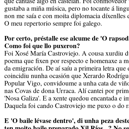
que cantase algo en castelán. Foi conmovedor 
gustaba a miña música, pero no tocante á ling
non me saía e con moita diplomacia díxenlles 
O meu repertorio sempre foi galego.
Por certo, préstalle ese alcume de 'O raps
Como foi que llo puxeron?
Foi Xosé María Castroviejo. A cousa xurdiu 
poema que fixen por respecto e homenaxe a me
da emigración. De aí saíu a primeira letra qu
coincidiu nunha ocasión que Xerardo Rodrígu
Popular Vigo, convidoume a unha cata de vi
nas Covas de dona Urraca. Alí cantei por prim
'Nosa Galiza'. E a xente quedou encantada e i
Daquela foi cando Castroviejo me puxo o do 
E 'O baile lévase dentro', di unha peza des
ten moito baile preparado Xil Ríos...? No seu