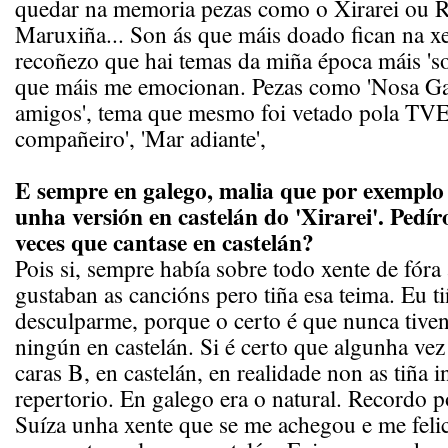
quedar na memoria pezas como o Xirarei ou R
Maruxiña... Son ás que máis doado fican na xe
recoñezo que hai temas da miña época máis 'so
que máis me emocionan. Pezas como 'Nosa Gal
amigos', tema que mesmo foi vetado pola TVE,
compañeiro', 'Mar adiante',
E sempre en galego, malia que por exemplo 
unha versión en castelán do 'Xirarei'. Pedír
veces que cantase en castelán?
Pois si, sempre había sobre todo xente de fóra 
gustaban as cancións pero tiña esa teima. Eu t
desculparme, porque o certo é que nunca tiven
ningún en castelán. Si é certo que algunha vez
caras B, en castelán, en realidade non as tiña i
repertorio. En galego era o natural. Recordo 
Suíza unha xente que se me achegou e me feli