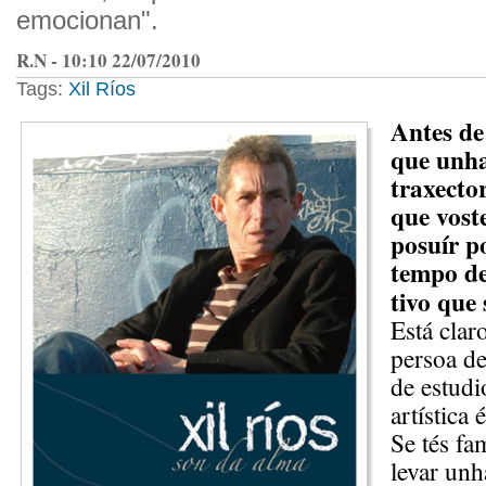
emocionan".
R.N - 10:10 22/07/2010
Tags:
Xil Ríos
Antes de
que unha
traxector
que vost
posuír p
tempo d
tivo que 
Está clar
persoa de
de estudi
artística
Se tés fa
levar unh