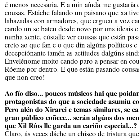
é menos necesaria. E a min aínda me gustaría d
cousas. Estáche falando un paisano que xa tiv
labazadas con armadores, que ergueu a voz can
cando un se bateu desde novo por uns ideais 
nunha xente, cústalle ver cousas que están p
creto ao que fan e o que din algúns políticos e
decepciónante tamén as actitudes dalgúns sindi
Envelénome moito cando paro a pensar en cous
Róeme por dentro. E que están pasando cousas
que non creo!
Ao fío diso... poucos músicos hai que poida
protagonistas do que a sociedade asumiu c
Pero alén do Xirarei e temas similares, se c
gran público coñece... serán algúns dos me
que Xil Ríos lle garda un cariño especial...?
Claro, ás veces dáche un chisco de tristura qu