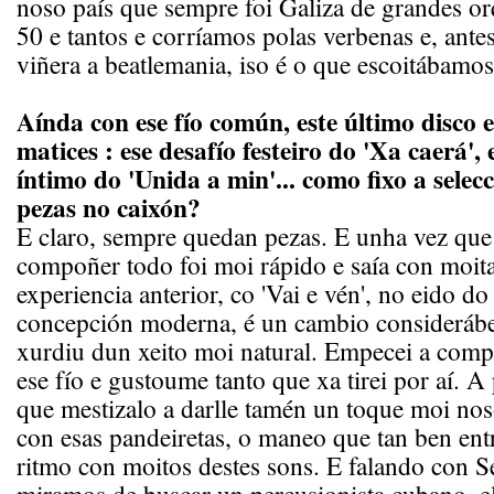
noso país que sempre foi Galiza de grandes or
50 e tantos e corríamos polas verbenas e, ante
viñera a beatlemania, iso é o que escoitábamos
Aínda con ese fío común, este último disco 
matices : ese desafío festeiro do 'Xa caerá'
íntimo do 'Unida a min'... como fixo a selec
pezas no caixón?
E claro, sempre quedan pezas. E unha vez qu
compoñer todo foi moi rápido e saía con moit
experiencia anterior, co 'Vai e vén', no eido d
concepción moderna, é un cambio considerábe
xurdiu dun xeito moi natural. Empecei a com
ese fío e gustoume tanto que xa tirei por aí. A 
que mestizalo a darlle tamén un toque moi no
con esas pandeiretas, o maneo que tan ben ent
ritmo con moitos destes sons. E falando con 