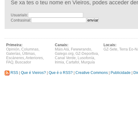
Se xa tes o teu nome en Vieiros, podes acceder de
Usuaria/o:
Contrasinal:
Primeira:
Canais:
Locais:
Opinión
,
Columnas
,
Máis Alá
,
Fwwwrando
,
GZ-Sete
,
Terra Eo-N
Galerías
,
Últimas
,
Galego.org
,
GZ-Deportiva
,
Escáneres
,
Anteriores
,
Canal Verde
,
Lusofonía
,
FAQ
,
Buscador
Irimia
,
Cartafol
,
Murguía
RSS
|
Que é Vieiros?
|
Que é o RSS?
|
Creative Commons
|
Publicidade
|
Di