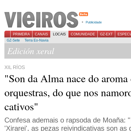
Publicidade
PRIMEIRA
CANAIS
LOCAIS
COMUNIDADE
GZ-EXT
ESPECI
GZ-Sete
Terra Eo-Navia
Edición xeral
XIL RÍOS
"Son da Alma nace do aroma 
orquestras, do que nos namor
cativos"
Confesa ademais o rapsoda de Moaña: "
'Xirarei', as pezas reivindicativas son a