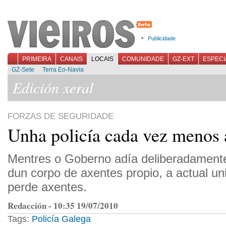
Publicidade
PRIMEIRA
CANAIS
LOCAIS
COMUNIDADE
GZ-EXT
ESPECI
GZ-Sete
Terra Eo-Navia
Edición xeral
FORZAS DE SEGURIDADE
Unha policía cada vez menos
Mentres o Goberno adía deliberadamente
dun corpo de axentes propio, a actual un
perde axentes.
Redacción - 10:35 19/07/2010
Tags:
Policía Galega