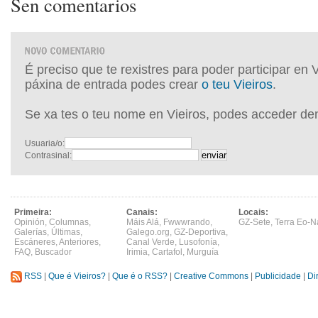
Sen comentarios
É preciso que te rexistres para poder participar en 
páxina de entrada podes crear
o teu Vieiros
.
Se xa tes o teu nome en Vieiros, podes acceder de
Usuaria/o:
Contrasinal:
Primeira:
Canais:
Locais:
Opinión
,
Columnas
,
Máis Alá
,
Fwwwrando
,
GZ-Sete
,
Terra Eo-N
Galerías
,
Últimas
,
Galego.org
,
GZ-Deportiva
,
Escáneres
,
Anteriores
,
Canal Verde
,
Lusofonía
,
FAQ
,
Buscador
Irimia
,
Cartafol
,
Murguía
RSS
|
Que é Vieiros?
|
Que é o RSS?
|
Creative Commons
|
Publicidade
|
Di