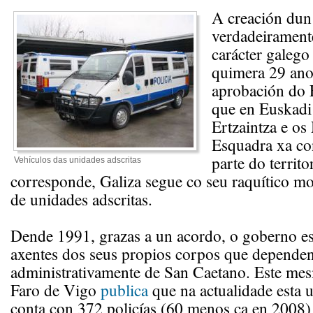
A creación dun 
verdadeirament
carácter galego
quimera 29 ano
aprobación do 
que en Euskadi
Ertzaintza e o
Esquadra xa co
parte do territo
Vehículos das unidades adscritas
corresponde, Galiza segue co seu raquítico mo
de unidades adscritas.
Dende 1991, grazas a un acordo, o goberno es
axentes dos seus propios corpos que depende
administrativamente de San Caetano. Este mes
Faro de Vigo
publica
que na actualidade esta u
conta con 372 policías (60 menos ca en 2008) 