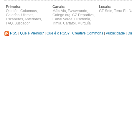
Primeira:
Canais:
Locais:
Opinión
,
Columnas
,
Máis Alá
,
Fwwwrando
,
GZ-Sete
,
Terra Eo-N
Galerías
,
Últimas
,
Galego.org
,
GZ-Deportiva
,
Escáneres
,
Anteriores
,
Canal Verde
,
Lusofonía
,
FAQ
,
Buscador
Irimia
,
Cartafol
,
Murguía
RSS
|
Que é Vieiros?
|
Que é o RSS?
|
Creative Commons
|
Publicidade
|
Di