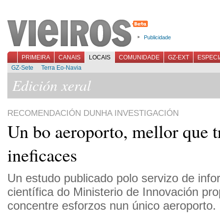
Publicidade
PRIMEIRA
CANAIS
LOCAIS
COMUNIDADE
GZ-EXT
ESPECI
GZ-Sete
Terra Eo-Navia
Edición xeral
RECOMENDACIÓN DUNHA INVESTIGACIÓN
Un bo aeroporto, mellor que t
ineficaces
Un estudo publicado polo servizo de inf
científica do Ministerio de Innovación pr
concentre esforzos nun único aeroporto.